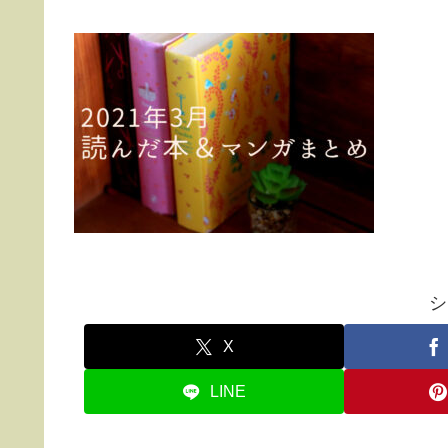
シ
X
LINE