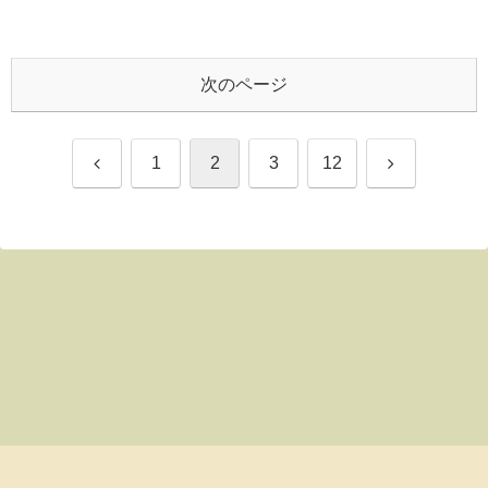
次のページ
前
次
1
2
3
12
へ
へ