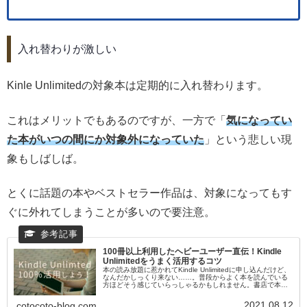
入れ替わりが激しい
Kinle Unlimitedの対象本は定期的に入れ替わります。
これはメリットでもあるのですが、一方で「
気になってい
た本がいつの間にか対象外になっていた
」という悲しい現
象もしばしば。
とくに話題の本やベストセラー作品は、対象になってもす
ぐに外れてしまうことが多いので要注意。
100冊以上利用したヘビーユーザー直伝！Kindle
Unlimitedをうまく活用するコツ
本の読み放題に惹かれてKindle Unlimitedに申し込んだけど、
なんだかしっくり来ない……。普段からよく本を読んでいる
方ほどそう感じていらっしゃるかもしれません。書店で本を
探すのとはまた違った感覚なので、意外と難しいんですよ
ね。わた...
2021.08.12
cotocoto-blog.com