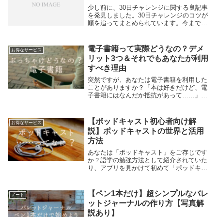
少し前に、30日チャレンジに関する良記事
を発見しました。30日チャレンジのコツが
順を追ってまとめられています。今まで意
識していなかったポイントもたくさんあっ
たので、ご紹介していきます。①なぜ取り
組むのか考えるSo, be very spec...
電子書籍って実際どうなの？デメ
お得なサービス
リット3つ＆それでもあなたが利用
すべき理由
突然ですが、あなたは電子書籍を利用した
ことがありますか？「本は好きだけど、電
子書籍にはなんだか抵抗があって……」
「やっぱり紙の本じゃないと違和感がある
んじゃないの？」こんな風に感じている方
も多いのではないでしょうか。わたしは今
【ポッドキャスト初心者向け解
お得なサービス
でこそ電子書籍...
説】ポッドキャストの世界と活用
方法
あなたは「ポッドキャスト」をご存じです
か？語学の勉強方法として紹介されていた
り、アプリを見かけて初めて「ポッドキャ
スト」という言葉を知った方も多いのでは
ないでしょうか。（iPhoneユーザーの方に
は、デフォルトで入っているアプリ（紫色
【ペン1本だけ】超シンプルなバレ
ノート
でグル...
ットジャーナルの作り方【写真解
説あり】