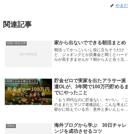
やまだ
関連記事
家から出ないでできる朝活まとめ
時間の有効活用
朝活ってかっこいいし役に立ちそうだけ
ど、ジョギングとか読書会と聞くとハード
ルが高すぎませんか？朝から人と合う元気
はないし、そもそも外に出るのは面
倒……。そんなインドア派の人でも実践し
やすい朝活のネタをまとめてみました。モ
ーニングページ【モー...
貯金ゼロで実家を出たアラサー派
時間とお金を整えること
遣OLが、3年間で100万円貯めるま
でにやったこと
「もう30代なのに貯金ない、ヤバい」「こ
のままだとマジで老後詰む」こんな考えに
密かに怯えている方、意外と多いんじゃな
いでしょうか。でも大丈夫です！貯金ゼロ
で一人暮らしをスタート、派遣で年収250
万円だった私でも、3年間で100万円貯める
海外ブログから学ぶ 30日チャレ
習慣化
こと...
ンジを成功させるコツ